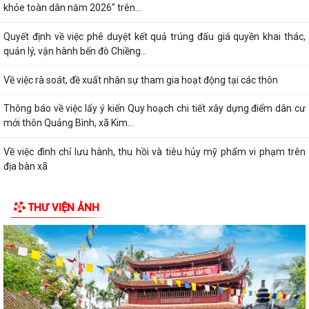
khỏe toàn dân năm 2026" trên...
Quyết định về việc phê duyệt kết quả trúng đấu giá quyền khai thác,
quản lý, vận hành bến đò Chiềng...
Về việc rà soát, đề xuất nhân sự tham gia hoạt động tại các thôn
Thông báo về việc lấy ý kiến Quy hoạch chi tiết xây dựng điểm dân cư
mới thôn Quảng Bình, xã Kim...
Về việc đình chỉ lưu hành, thu hồi và tiêu hủy mỹ phẩm vi phạm trên
địa bàn xã
Thông báo về việc tuyển chọn thực tập nam đi thực tập kỹ thuật tại
THƯ VIỆN ẢNH
Nhật Bản (tháng 8 năm 2026)
Kế hoạch triển khai thực hiện công tác dự phòng thương tích tại cộng
đồng giai đoạn 2026 – 2030...
Quyết định về việc chỉ định Trưởng thôn lâm thời thôn Kỳ Côi