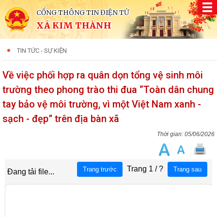
CỔNG THÔNG TIN ĐIỆN TỬ
XÃ KIM THÀNH
TIN TỨC - SỰ KIỆN
Về việc phối hợp ra quân dọn tổng vệ sinh môi
trường theo phong trào thi đua “Toàn dân chung
tay bảo vệ môi trường, vì một Việt Nam xanh -
sạch - đẹp” trên địa bàn xã
05/06/2026