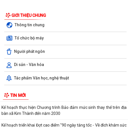
GIỚI THIỆU CHUNG
Quyết định kiện toàn Tổ hướng dẫn và đồng hành hỗ trợ giải quyết thủ
tục hành chính cho người dân...
Thông tin chung
Quyết định về việc thành lập Ban Chỉ đạo triển khai Đợt cao điểm "90
Tổ chức bộ máy
ngày tăng tốc - Về đích khám...
Người phát ngôn
Thông báo về việc công bố thủ tục hành chính ban hành mới, được sửa
đổi, bổ sung thuộc phạm vi chức...
Di sản - Văn hóa
Quyết định về việc thu hồi Giấy chứng nhận đủ điều kiện kinh doanh
Dược, Giấy chứng nhận Thực hành...
Tác phẩm Văn học, nghệ thuật
Kế hoạch thực hiện cam kết tham gia chương trình kế hoạch hóa gia
TIN MỚI
đình toàn cầu trên địa bàn xã Kim...
Kế hoạch thực hiện Chương trình Bảo đảm mức sinh thay thế trên địa
bàn xã Kim Thành đến năm 2030
Kế hoạch triển khai Đợt cao điểm "90 ngày tăng tốc - Về đích khám sức