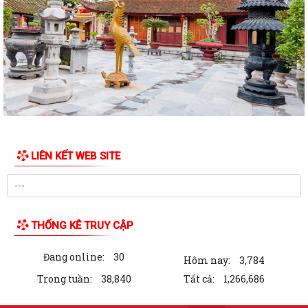
Quyết định về việc chỉ định Trưởng thôn lâm thời thôn Phí Gia
Quyết định về việc rút ngắn nhiệm kỳ hoạt động của Trưởng thôn
Quyết định về việc kéo dài nhiệm kỳ hoạt động của Trưởng thôn
Quyết định về việc thành lập Tổ công tác hỗ trợ công tác đo đạc, lập
bản đồ địa chính, lập hồ sơ...
Về việc thực hiện tháng cao điểm rà soát hồ sơ để thực hiện đo đạc, lập
bản đồ địa chính và hoàn...
LIÊN KẾT WEB SITE
Xã Kim Thành tổ chức Đại hội thành viên Hợp tác xã dịch vụ nông
nghiệp Kim Thành lần thứ nhất,...
QUY TRÌNH KẾT NẠP ĐẢNG VIÊN THEO HƯỚNG DẪN SỐ 01-HD/TW
THỐNG KÊ TRUY CẬP
NGÀY 19/5/2026 CỦA BAN BÍ THƯ
Đang online:
30
Thông báo lịch làm việc của Lãnh đạo UBND xã Kim Thành tuần 1
Hôm nay:
3,784
tháng 8/2026
Trong tuần:
38,840
Tất cả:
1,266,686
Kế hoạch tổ chức hội nghị đối thoại trực tiếp của đồng chí Phó Bí thư