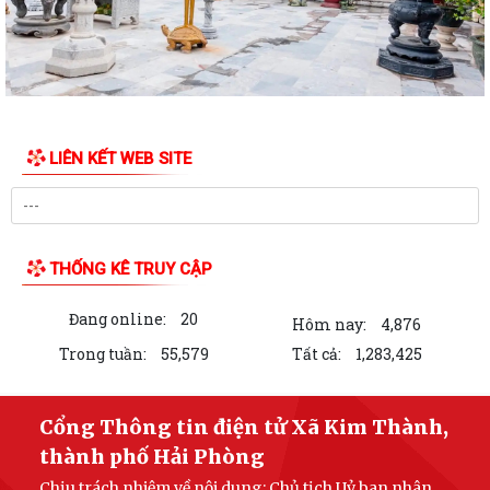
LIÊN KẾT WEB SITE
THỐNG KÊ TRUY CẬP
Đang online:
20
Hôm nay:
4,876
Trong tuần:
55,579
Tất cả:
1,283,425
Cổng Thông tin điện tử Xã Kim Thành,
thành phố Hải Phòng
Chịu trách nhiệm về nội dung: Chủ tịch Uỷ ban nhân