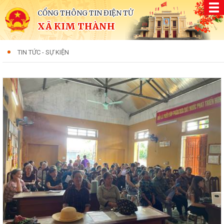
CỔNG THÔNG TIN ĐIỆN TỬ
XÃ KIM THÀNH
TIN TỨC - SỰ KIỆN