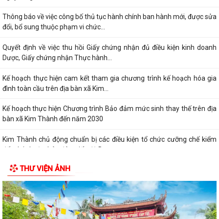
Thông báo về việc công bố thủ tục hành chính ban hành mới, được sửa
đổi, bổ sung thuộc phạm vi chức...
Quyết định về việc thu hồi Giấy chứng nhận đủ điều kiện kinh doanh
Dược, Giấy chứng nhận Thực hành...
Kế hoạch thực hiện cam kết tham gia chương trình kế hoạch hóa gia
đình toàn cầu trên địa bàn xã Kim...
Kế hoạch thực hiện Chương trình Bảo đảm mức sinh thay thế trên địa
bàn xã Kim Thành đến năm 2030
Kim Thành chủ động chuẩn bị các điều kiện tổ chức cưỡng chế kiểm
đếm bắt buộc, bảo đảm tiến độ Dự...
THƯ VIỆN ẢNH
Kế hoạch triển khai Đợt cao điểm "90 ngày tăng tốc - Về đích khám sức
khỏe toàn dân năm 2026" trên...
Quyết định về việc phê duyệt kết quả trúng đấu giá quyền khai thác,
quản lý, vận hành bến đò Chiềng...