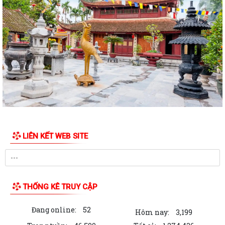
Về việc rà soát, đề xuất nhân sự tham gia hoạt động tại các thôn
Thông báo về việc lấy ý kiến Quy hoạch chi tiết xây dựng điểm dân cư
mới thôn Quảng Bình, xã Kim...
Về việc đình chỉ lưu hành, thu hồi và tiêu hủy mỹ phẩm vi phạm trên
địa bàn xã
Thông báo về việc tuyển chọn thực tập nam đi thực tập kỹ thuật tại
Nhật Bản (tháng 8 năm 2026)
Kế hoạch triển khai thực hiện công tác dự phòng thương tích tại cộng
LIÊN KẾT WEB SITE
đồng giai đoạn 2026 – 2030...
Quyết định về việc chỉ định Trưởng thôn lâm thời thôn Kỳ Côi
Quyết định về việc chỉ định Trưởng thôn lâm thời thôn Phí Gia
THỐNG KÊ TRUY CẬP
Quyết định về việc rút ngắn nhiệm kỳ hoạt động của Trưởng thôn
Đang online:
52
Hôm nay:
3,199
Quyết định về việc kéo dài nhiệm kỳ hoạt động của Trưởng thôn