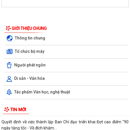
GIỚI THIỆU CHUNG
Về việc cung cấp thủ tục hành chính đã được kết nối, chia sẻ và khai
thác dữ liệu với những cơ sở...
Thông tin chung
Về việc rà soát danh mục thôn, tổ mới để cập nhật lên Hệ thống quản
Tổ chức bộ máy
lý giám sát bệnh truyền nhiễm
Người phát ngôn
Thông báo Về việc công bố danh mục thủ tục hành chính được sửa
đổi, bổ sung, thay thế, bị bãi bỏ...
Di sản - Văn hóa
Tăng cường chuyển giao kỹ thuật, thúc đẩy phát triển nông nghiệp
sạch, bền vững
Tác phẩm Văn học, nghệ thuật
Quyết định kiện toàn Tổ hướng dẫn và đồng hành hỗ trợ giải quyết thủ
TIN MỚI
tục hành chính cho người dân...
Quyết định về việc thành lập Ban Chỉ đạo triển khai Đợt cao điểm "90
ngày tăng tốc - Về đích khám...