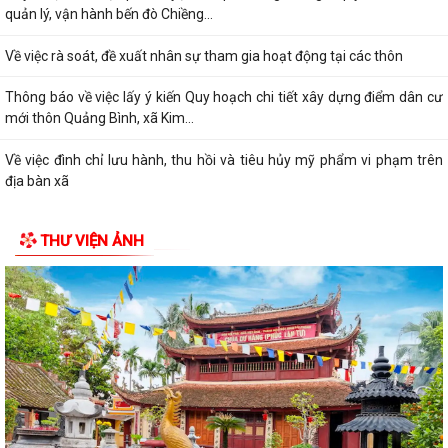
quản lý, vận hành bến đò Chiềng...
Về việc rà soát, đề xuất nhân sự tham gia hoạt động tại các thôn
Thông báo về việc lấy ý kiến Quy hoạch chi tiết xây dựng điểm dân cư
mới thôn Quảng Bình, xã Kim...
Về việc đình chỉ lưu hành, thu hồi và tiêu hủy mỹ phẩm vi phạm trên
địa bàn xã
Thông báo về việc tuyển chọn thực tập nam đi thực tập kỹ thuật tại
THƯ VIỆN ẢNH
Nhật Bản (tháng 8 năm 2026)
Kế hoạch triển khai thực hiện công tác dự phòng thương tích tại cộng
đồng giai đoạn 2026 – 2030...
Quyết định về việc chỉ định Trưởng thôn lâm thời thôn Kỳ Côi
Quyết định về việc chỉ định Trưởng thôn lâm thời thôn Phí Gia
Quyết định về việc rút ngắn nhiệm kỳ hoạt động của Trưởng thôn