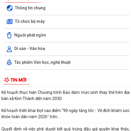
Quyết định kiện toàn Tổ hướng dẫn và đồng hành hỗ trợ giải quyết thủ
tục hành chính cho người dân...
Thông tin chung
Quyết định về việc thành lập Ban Chỉ đạo triển khai Đợt cao điểm "90
Tổ chức bộ máy
ngày tăng tốc - Về đích khám...
Người phát ngôn
Thông báo về việc công bố thủ tục hành chính ban hành mới, được sửa
đổi, bổ sung thuộc phạm vi chức...
Di sản - Văn hóa
Quyết định về việc thu hồi Giấy chứng nhận đủ điều kiện kinh doanh
Dược, Giấy chứng nhận Thực hành...
Tác phẩm Văn học, nghệ thuật
Kế hoạch thực hiện cam kết tham gia chương trình kế hoạch hóa gia
TIN MỚI
đình toàn cầu trên địa bàn xã Kim...
Kế hoạch thực hiện Chương trình Bảo đảm mức sinh thay thế trên địa
bàn xã Kim Thành đến năm 2030
Kế hoạch triển khai Đợt cao điểm "90 ngày tăng tốc - Về đích khám sức
khỏe toàn dân năm 2026" trên...
Quyết định về việc phê duyệt kết quả trúng đấu giá quyền khai thác,