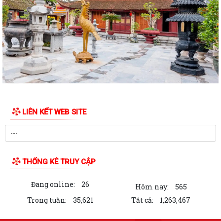
Về việc thực hiện tháng cao điểm rà soát hồ sơ để thực hiện đo đạc, lập
bản đồ địa chính và hoàn...
Xã Kim Thành tổ chức Đại hội thành viên Hợp tác xã dịch vụ nông
nghiệp Kim Thành lần thứ nhất,...
QUY TRÌNH KẾT NẠP ĐẢNG VIÊN THEO HƯỚNG DẪN SỐ 01-HD/TW
NGÀY 19/5/2026 CỦA BAN BÍ THƯ
Thông báo lịch làm việc của Lãnh đạo UBND xã Kim Thành tuần 1
tháng 8/2026
LIÊN KẾT WEB SITE
Kế hoạch tổ chức hội nghị đối thoại trực tiếp của đồng chí Phó Bí thư
Đảng ủy, Chủ tịch UBND xã với...
Quyết định về việc thành lập Hội đồng đánh giá hiệu quả áp dụng và
THỐNG KÊ TRUY CẬP
khả năng nhân rộng sáng kiến xã...
Đang online:
26
Kế hoạch triển khai thực hiện Chiến dịch 100 ngày tạo lập, cập nhật Sổ
Hôm nay:
565
sức khỏe điện tử trên ứng...
Trong tuần:
35,621
Tất cả:
1,263,467
Về việc tập trung triển khai Đợt cao điểm khám sức khỏe miễn phí cho