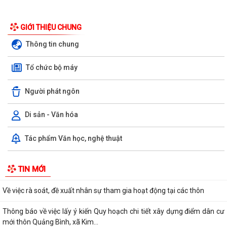
GIỚI THIỆU CHUNG
Quyết định về việc thu hồi Giấy chứng nhận đủ điều kiện kinh doanh
Dược, Giấy chứng nhận Thực hành...
Thông tin chung
Kế hoạch thực hiện cam kết tham gia chương trình kế hoạch hóa gia
Tổ chức bộ máy
đình toàn cầu trên địa bàn xã Kim...
Người phát ngôn
Kế hoạch thực hiện Chương trình Bảo đảm mức sinh thay thế trên địa
bàn xã Kim Thành đến năm 2030
Di sản - Văn hóa
Kế hoạch triển khai Đợt cao điểm "90 ngày tăng tốc - Về đích khám sức
khỏe toàn dân năm 2026" trên...
Tác phẩm Văn học, nghệ thuật
Quyết định về việc phê duyệt kết quả trúng đấu giá quyền khai thác,
TIN MỚI
quản lý, vận hành bến đò Chiềng...
Về việc rà soát, đề xuất nhân sự tham gia hoạt động tại các thôn
Thông báo về việc lấy ý kiến Quy hoạch chi tiết xây dựng điểm dân cư
mới thôn Quảng Bình, xã Kim...