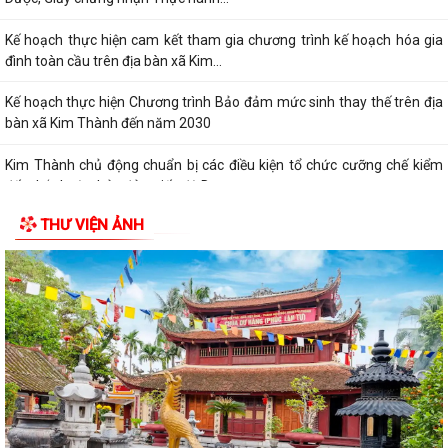
Kế hoạch thực hiện cam kết tham gia chương trình kế hoạch hóa gia
đình toàn cầu trên địa bàn xã Kim...
Kế hoạch thực hiện Chương trình Bảo đảm mức sinh thay thế trên địa
bàn xã Kim Thành đến năm 2030
Kim Thành chủ động chuẩn bị các điều kiện tổ chức cưỡng chế kiểm
đếm bắt buộc, bảo đảm tiến độ Dự...
THƯ VIỆN ẢNH
Kế hoạch triển khai Đợt cao điểm "90 ngày tăng tốc - Về đích khám sức
khỏe toàn dân năm 2026" trên...
Quyết định về việc phê duyệt kết quả trúng đấu giá quyền khai thác,
quản lý, vận hành bến đò Chiềng...
Về việc rà soát, đề xuất nhân sự tham gia hoạt động tại các thôn
Thông báo về việc lấy ý kiến Quy hoạch chi tiết xây dựng điểm dân cư
mới thôn Quảng Bình, xã Kim...