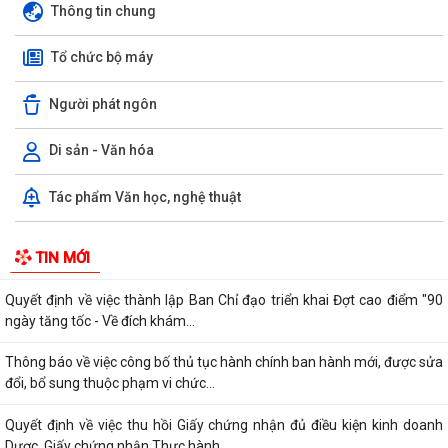
thác dữ liệu với những cơ sở...
Thông tin chung
Về việc rà soát danh mục thôn, tổ mới để cập nhật lên Hệ thống quản
Tổ chức bộ máy
lý giám sát bệnh truyền nhiễm
Người phát ngôn
Thông báo Về việc công bố danh mục thủ tục hành chính được sửa
đổi, bổ sung, thay thế, bị bãi bỏ...
Di sản - Văn hóa
Tăng cường chuyển giao kỹ thuật, thúc đẩy phát triển nông nghiệp
sạch, bền vững
Tác phẩm Văn học, nghệ thuật
Quyết định kiện toàn Tổ hướng dẫn và đồng hành hỗ trợ giải quyết thủ
TIN MỚI
tục hành chính cho người dân...
Quyết định về việc thành lập Ban Chỉ đạo triển khai Đợt cao điểm "90
ngày tăng tốc - Về đích khám...
Thông báo về việc công bố thủ tục hành chính ban hành mới, được sửa
đổi, bổ sung thuộc phạm vi chức...
Quyết định về việc thu hồi Giấy chứng nhận đủ điều kiện kinh doanh
Dược, Giấy chứng nhận Thực hành...