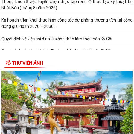
Thông báo về việc tuyển chọn thực tập nam đi thực tập kỹ thuật tại
Nhật Bản (tháng 8 năm 2026)
Kế hoạch triển khai thực hiện công tác dự phòng thương tích tại cộng
đồng giai đoạn 2026 – 2030...
Quyết định về việc chỉ định Trưởng thôn lâm thời thôn Kỳ Côi
Quyết định về việc chỉ định Trưởng thôn lâm thời thôn Phí Gia
THƯ VIỆN ẢNH
Quyết định về việc rút ngắn nhiệm kỳ hoạt động của Trưởng thôn
Quyết định về việc kéo dài nhiệm kỳ hoạt động của Trưởng thôn
Quyết định về việc thành lập Tổ công tác hỗ trợ công tác đo đạc, lập
bản đồ địa chính, lập hồ sơ...
Về việc thực hiện tháng cao điểm rà soát hồ sơ để thực hiện đo đạc, lập
bản đồ địa chính và hoàn...
Xã Kim Thành tổ chức Đại hội thành viên Hợp tác xã dịch vụ nông
nghiệp Kim Thành lần thứ nhất,...