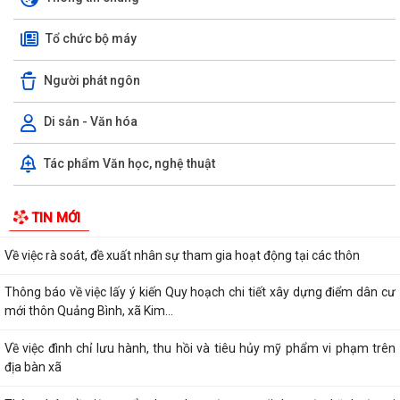
Kế hoạch thực hiện cam kết tham gia chương trình kế hoạch hóa gia
Tổ chức bộ máy
đình toàn cầu trên địa bàn xã Kim...
Người phát ngôn
Kế hoạch thực hiện Chương trình Bảo đảm mức sinh thay thế trên địa
bàn xã Kim Thành đến năm 2030
Di sản - Văn hóa
Kế hoạch triển khai Đợt cao điểm "90 ngày tăng tốc - Về đích khám sức
khỏe toàn dân năm 2026" trên...
Tác phẩm Văn học, nghệ thuật
Quyết định về việc phê duyệt kết quả trúng đấu giá quyền khai thác,
TIN MỚI
quản lý, vận hành bến đò Chiềng...
Về việc rà soát, đề xuất nhân sự tham gia hoạt động tại các thôn
Thông báo về việc lấy ý kiến Quy hoạch chi tiết xây dựng điểm dân cư
mới thôn Quảng Bình, xã Kim...
Về việc đình chỉ lưu hành, thu hồi và tiêu hủy mỹ phẩm vi phạm trên
địa bàn xã