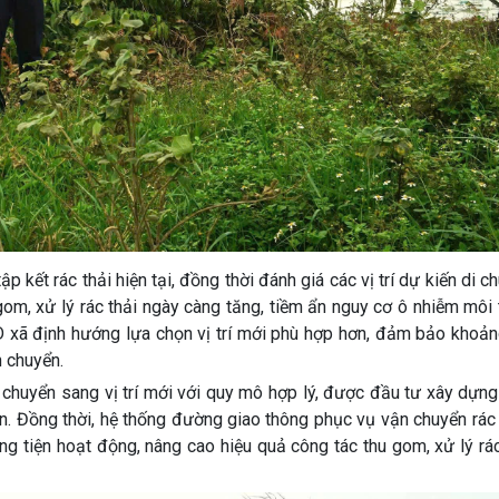
p kết rác thải hiện tại, đồng thời đánh giá các vị trí dự kiến di c
om, xử lý rác thải ngày càng tăng, tiềm ẩn nguy cơ ô nhiễm môi
 xã định hướng lựa chọn vị trí mới phù hợp hơn, đảm bảo khoản
n chuyển.
i chuyển sang vị trí mới với quy mô hợp lý, được đầu tư xây dựn
n. Đồng thời, hệ thống đường giao thông phục vụ vận chuyển rác
g tiện hoạt động, nâng cao hiệu quả công tác thu gom, xử lý rác