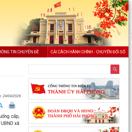
HÔNG TIN CHUYÊN ĐỀ
CẢI CÁCH HÀNH CHÍNH - CHUYỂN ĐỔI SỐ
24/04/2026
xuống cấp,
ch UBND xã