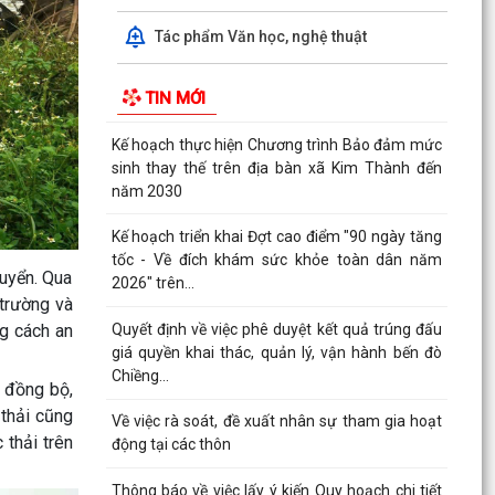
năm 2030
Tác phẩm Văn học, nghệ thuật
Kế hoạch triển khai Đợt cao điểm "90 ngày tăng
tốc - Về đích khám sức khỏe toàn dân năm
TIN MỚI
2026" trên...
Quyết định về việc phê duyệt kết quả trúng đấu
giá quyền khai thác, quản lý, vận hành bến đò
Chiềng...
Về việc rà soát, đề xuất nhân sự tham gia hoạt
động tại các thôn
huyển. Qua
 trường và
Thông báo về việc lấy ý kiến Quy hoạch chi tiết
g cách an
xây dựng điểm dân cư mới thôn Quảng Bình, xã
Kim...
g đồng bộ,
Về việc đình chỉ lưu hành, thu hồi và tiêu hủy mỹ
 thải cũng
phẩm vi phạm trên địa bàn xã
 thải trên
Thông báo về việc tuyển chọn thực tập nam đi