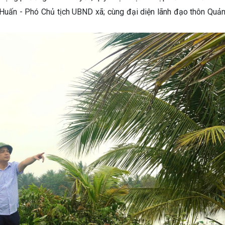
Huấn - Phó Chủ tịch UBND xã; cùng đại diện lãnh đạo thôn Quản