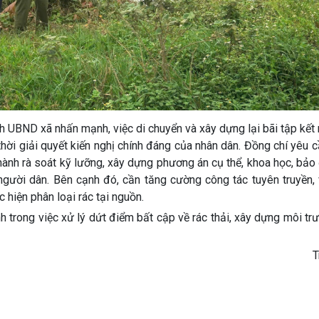
 UBND xã nhấn mạnh, việc di chuyển và xây dựng lại bãi tập kết r
p thời giải quyết kiến nghị chính đáng của nhân dân. Đồng chí yêu 
hành rà soát kỹ lưỡng, xây dựng phương án cụ thể, khoa học, bảo
người dân. Bên cạnh đó, cần tăng cường công tác tuyên truyền,
 hiện phân loại rác tại nguồn.
 trong việc xử lý dứt điểm bất cập về rác thải, xây dựng môi t
T