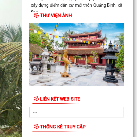
thực tập kỹ thuật tại Nhật Bản (tháng 8 năm
2026)
THƯ VIỆN ẢNH
Kế hoạch triển khai thực hiện công tác dự phòng
thương tích tại cộng đồng giai đoạn 2026 –
2030...
Quyết định về việc chỉ định Trưởng thôn lâm thời
thôn Kỳ Côi
Quyết định về việc chỉ định Trưởng thôn lâm thời
thôn Phí Gia
Quyết định về việc rút ngắn nhiệm kỳ hoạt động
của Trưởng thôn
LIÊN KẾT WEB SITE
Quyết định về việc kéo dài nhiệm kỳ hoạt động
của Trưởng thôn
Quyết định về việc thành lập Tổ công tác hỗ trợ
THỐNG KÊ TRUY CẬP
công tác đo đạc, lập bản đồ địa chính, lập hồ
sơ...