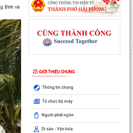
Quyết định kiện toàn Tổ hướng dẫn và đồng
g Bình và
hành hỗ trợ giải quyết thủ tục hành chính cho
người dân...
Quyết định về việc thành lập Ban Chỉ đạo triển
khai Đợt cao điểm "90 ngày tăng tốc - Về đích
khám...
Thông báo về việc công bố thủ tục hành chính
ban hành mới, được sửa đổi, bổ sung thuộc
phạm vi chức...
GIỚI THIỆU CHUNG
Quyết định về việc thu hồi Giấy chứng nhận đủ
điều kiện kinh doanh Dược, Giấy chứng nhận
Thông tin chung
Thực hành...
Kế hoạch thực hiện cam kết tham gia chương
Tổ chức bộ máy
trình kế hoạch hóa gia đình toàn cầu trên địa
bàn xã Kim...
Người phát ngôn
Kế hoạch thực hiện Chương trình Bảo đảm mức
Di sản - Văn hóa
sinh thay thế trên địa bàn xã Kim Thành đến