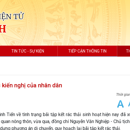
IỆN TỬ
H
TIN TỨC - SỰ KIỆN
TIẾP CẬN THÔNG TIN
T
 kiến nghị của nhân dân
h Tiến về tình trạng bãi tập kết rác thải sinh hoạt hiện nay đã 
ỹ quan nông thôn, vừa qua, đồng chí Nguyễn Văn Nghiệp - Chủ tị
dựng phương án di chuyển, quy hoạch lại bãi tập kết rác thải.